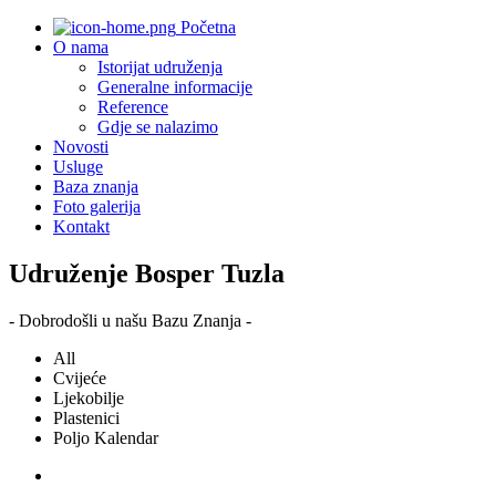
Početna
O nama
Istorijat udruženja
Generalne informacije
Reference
Gdje se nalazimo
Novosti
Usluge
Baza znanja
Foto galerija
Kontakt
Udruženje Bosper Tuzla
- Dobrodošli u našu Bazu Znanja -
All
Cvijeće
Ljekobilje
Plastenici
Poljo Kalendar