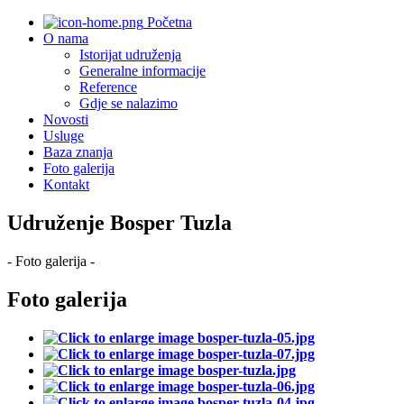
Početna
O nama
Istorijat udruženja
Generalne informacije
Reference
Gdje se nalazimo
Novosti
Usluge
Baza znanja
Foto galerija
Kontakt
Udruženje Bosper Tuzla
- Foto galerija -
Foto galerija